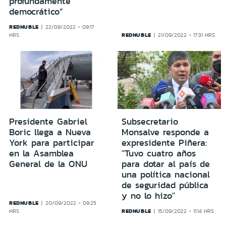
profundamente
democrático”
REDNUBLE
22/09/2022 - 09:17
REDNUBLE
HRS
21/09/2022 - 17:31 HRS
Presidente Gabriel
Subsecretario
Boric llega a Nueva
Monsalve responde a
York para participar
expresidente Piñera:
en la Asamblea
"Tuvo cuatro años
General de la ONU
para dotar al país de
una política nacional
de seguridad pública
y no lo hizo"
REDNUBLE
20/09/2022 - 09:25
REDNUBLE
HRS
15/09/2022 - 11:14 HRS