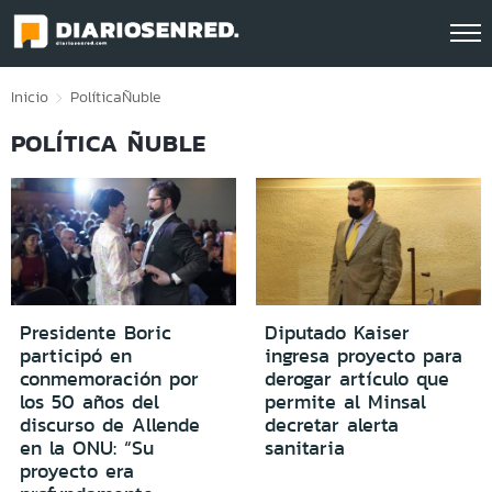
Click acá para ir directamente al contenido
Inicio
Política
Ñuble
POLÍTICA ÑUBLE
Presidente Boric
Diputado Kaiser
participó en
ingresa proyecto para
conmemoración por
derogar artículo que
los 50 años del
permite al Minsal
discurso de Allende
decretar alerta
en la ONU: “Su
sanitaria
proyecto era