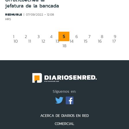
jefatura de la bancada
REDNUBLE
07/09/2022 - 12:08
HRS
5
1
2
3
4
6
7
8
9
10
11
12
13
14
15
16
17
18
Síguenos en:
ACERCA DE DIARIOS EN RED
COMERCIAL