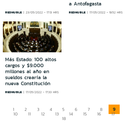
a Antofagasta
REDNUBLE
REDNUBLE
23/05/2022 - 17:13 HRS
17/05/2022 - 19:52 HRS
Más Estado: 100 altos
cargos y $9.000
millones al año en
sueldos crearía la
nueva Constitución
REDNUBLE
17/05/2022 - 17:33 HRS
9
1
2
3
4
5
6
7
8
10
11
12
13
14
15
16
17
18