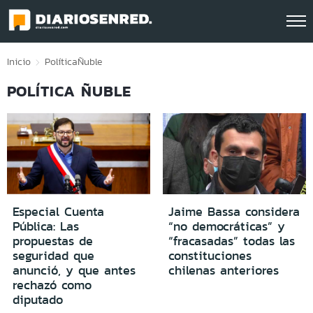
Click acá para ir directamente al contenido
Inicio
Política
Ñuble
POLÍTICA ÑUBLE
Especial Cuenta
Jaime Bassa considera
Pública: Las
“no democráticas” y
propuestas de
“fracasadas” todas las
seguridad que
constituciones
anunció, y que antes
chilenas anteriores
rechazó como
diputado