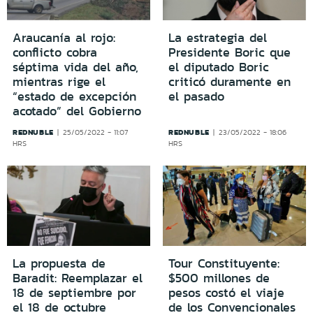
Araucanía al rojo:
La estrategia del
conflicto cobra
Presidente Boric que
séptima vida del año,
el diputado Boric
mientras rige el
criticó duramente en
“estado de excepción
el pasado
acotado” del Gobierno
REDNUBLE
REDNUBLE
25/05/2022 - 11:07
23/05/2022 - 18:06
HRS
HRS
La propuesta de
Tour Constituyente:
Baradit: Reemplazar el
$500 millones de
18 de septiembre por
pesos costó el viaje
el 18 de octubre
de los Convencionales