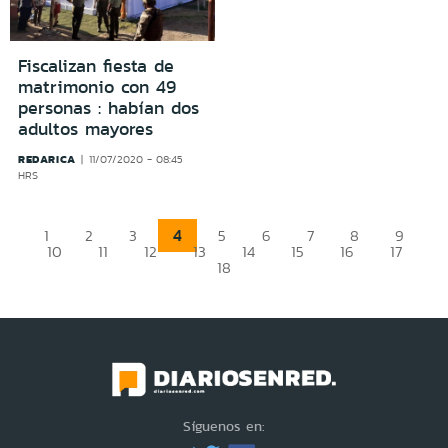
Fiscalizan fiesta de
matrimonio con 49
personas : habían dos
adultos mayores
REDARICA
11/07/2020 - 08:45
HRS
4
1
2
3
5
6
7
8
9
10
11
12
13
14
15
16
17
18
Síguenos en: