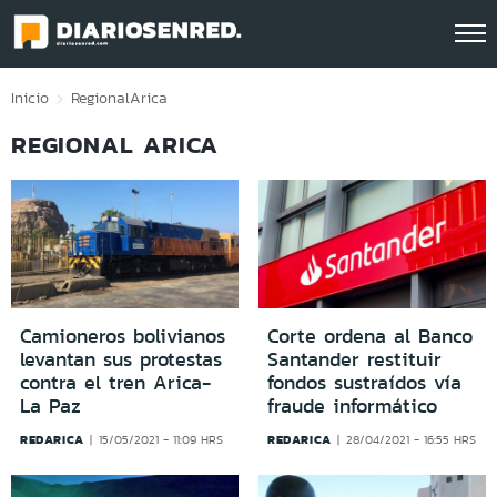
Click acá para ir directamente al contenido
Inicio
Regional
Arica
REGIONAL ARICA
Camioneros bolivianos
Corte ordena al Banco
levantan sus protestas
Santander restituir
contra el tren Arica-
fondos sustraídos vía
La Paz
fraude informático
REDARICA
REDARICA
15/05/2021 - 11:09 HRS
28/04/2021 - 16:55 HRS