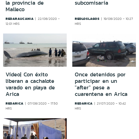
la provincia de
subcomisaría
Malleco
REDARAUCANIA
REDLOSLAGOS
22/08/2020 -
19/08/2020 - 10:27
12:01 HRS
HRS
Vídeo| Con éxito
Once detenidos por
liberan a cachalote
participar en un
varado en playa de
"after" pese a
Arica
cuarentena en Arica
REDARICA
REDARICA
07/08/2020 - 17:50
21/07/2020 - 10:42
HRS
HRS