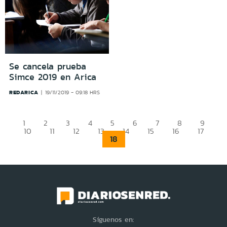
Se cancela prueba
Simce 2019 en Arica
REDARICA
19/11/2019 - 09:18 HRS
1
2
3
4
5
6
7
8
9
10
11
12
13
14
15
16
17
18
Síguenos en: