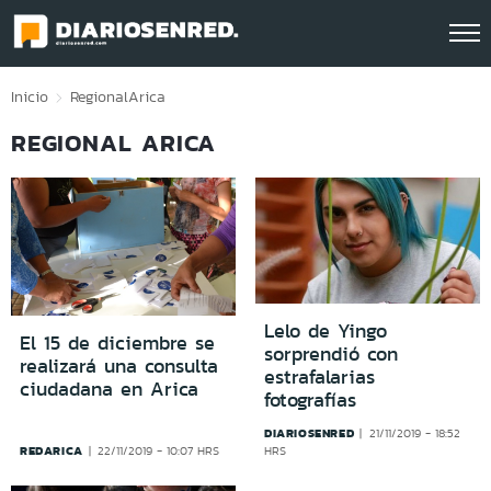
Click acá para ir directamente al contenido
Inicio
Regional
Arica
REGIONAL ARICA
Lelo de Yingo
El 15 de diciembre se
sorprendió con
realizará una consulta
estrafalarias
ciudadana en Arica
fotografías
DIARIOSENRED
21/11/2019 - 18:52
REDARICA
22/11/2019 - 10:07 HRS
HRS