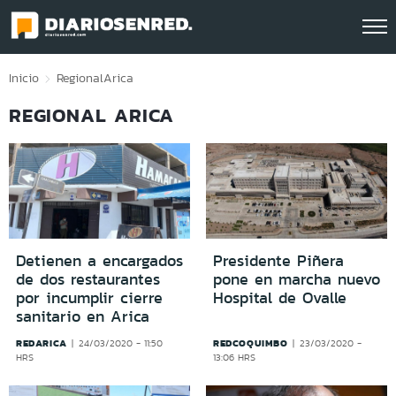
Click acá para ir directamente al contenido
Inicio
Regional
Arica
REGIONAL ARICA
Detienen a encargados
Presidente Piñera
de dos restaurantes
pone en marcha nuevo
por incumplir cierre
Hospital de Ovalle
sanitario en Arica
REDARICA
REDCOQUIMBO
24/03/2020 - 11:50
23/03/2020 -
HRS
13:06 HRS