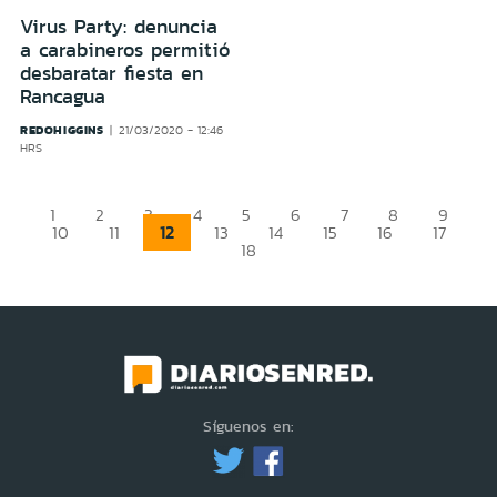
Virus Party: denuncia
a carabineros permitió
desbaratar fiesta en
Rancagua
REDOHIGGINS
21/03/2020 - 12:46
HRS
1
2
3
4
5
6
7
8
9
12
10
11
13
14
15
16
17
18
Síguenos en: