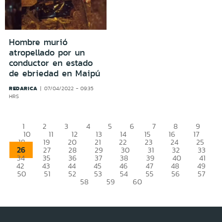
Hombre murió
atropellado por un
conductor en estado
de ebriedad en Maipú
REDARICA
07/04/2022 - 09:35
HRS
1
2
3
4
5
6
7
8
9
10
11
12
13
14
15
16
17
18
19
20
21
22
23
24
25
26
27
28
29
30
31
32
33
34
35
36
37
38
39
40
41
42
43
44
45
46
47
48
49
50
51
52
53
54
55
56
57
58
59
60