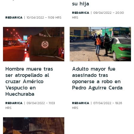
su hija
REDARICA
09/04/2022 - 20:30
REDARICA
10/04/2022 - 11:09 HRS
HRS
Hombre muere tras
Adulto mayor fue
ser atropellado al
asesinado tras
cruzar Américo
oponerse a robo en
Vespucio en
Pedro Aguirre Cerda
Huechuraba
REDARICA
REDARICA
09/04/2022 - 11:03
07/04/2022 - 19:26
HRS
HRS