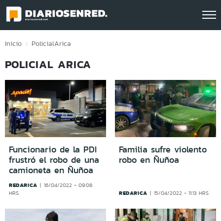
Click acá para ir directamente al contenido
Inicio
Policial
Arica
POLICIAL ARICA
Funcionario de la PDI
Familia sufre violento
frustró el robo de una
robo en Ñuñoa
camioneta en Ñuñoa
REDARICA
16/04/2022 - 09:08
REDARICA
HRS
15/04/2022 - 11:13 HRS