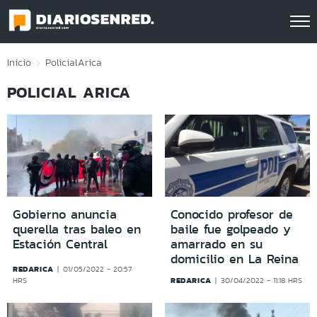
Click acá para ir directamente al contenido
Inicio
Policial
Arica
POLICIAL ARICA
Gobierno anuncia
Conocido profesor de
querella tras baleo en
baile fue golpeado y
Estación Central
amarrado en su
domicilio en La Reina
REDARICA
01/05/2022 - 20:57
REDARICA
HRS
30/04/2022 - 11:18 HRS