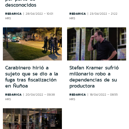
desconocidos
REDARICA
REDARICA
28/04/2022 - 10:01
23/04/2022 - 21:22
HRS
HRS
Carabinero hirió a
Stefan Kramer sufrió
sujeto que se dio a la
millonario robo a
fuga tras fiscalización
dependencias de su
en Ñuñoa
productora
REDARICA
REDARICA
20/04/2022 - 09:38
18/04/2022 - 08:55
HRS
HRS