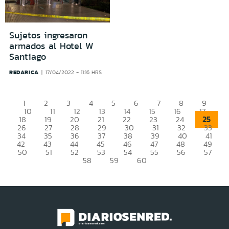
Sujetos ingresaron
armados al Hotel W
Santiago
REDARICA
17/04/2022 - 11:16 HRS
1
2
3
4
5
6
7
8
9
10
11
12
13
14
15
16
17
25
18
19
20
21
22
23
24
26
27
28
29
30
31
32
33
34
35
36
37
38
39
40
41
42
43
44
45
46
47
48
49
50
51
52
53
54
55
56
57
58
59
60