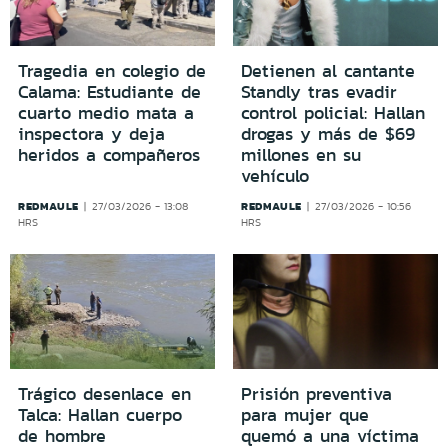
Tragedia en colegio de
Detienen al cantante
Calama: Estudiante de
Standly tras evadir
cuarto medio mata a
control policial: Hallan
inspectora y deja
drogas y más de $69
heridos a compañeros
millones en su
vehículo
REDMAULE
REDMAULE
27/03/2026 - 13:08
27/03/2026 - 10:56
HRS
HRS
Trágico desenlace en
Prisión preventiva
Talca: Hallan cuerpo
para mujer que
de hombre
quemó a una víctima