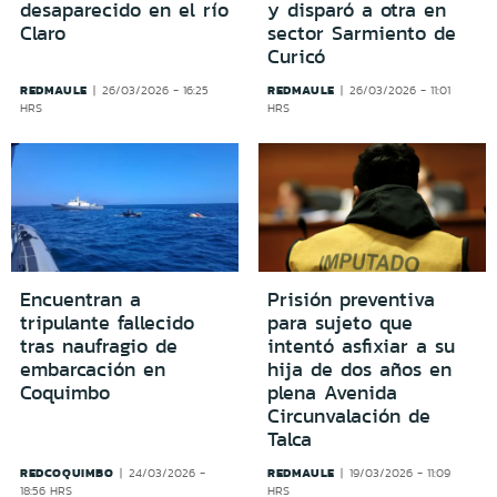
desaparecido en el río
y disparó a otra en
Claro
sector Sarmiento de
Curicó
REDMAULE
REDMAULE
26/03/2026 - 16:25
26/03/2026 - 11:01
HRS
HRS
Encuentran a
Prisión preventiva
tripulante fallecido
para sujeto que
tras naufragio de
intentó asfixiar a su
embarcación en
hija de dos años en
Coquimbo
plena Avenida
Circunvalación de
Talca
REDCOQUIMBO
REDMAULE
24/03/2026 -
19/03/2026 - 11:09
18:56 HRS
HRS