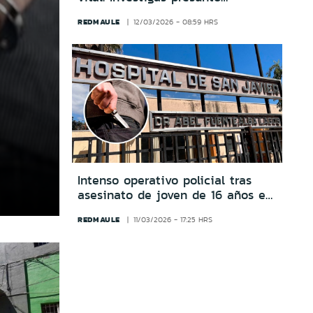
secuestro y hallazgo con
REDMAULE
12/03/2026 - 08:59 HRS
consignas políticas en Melipilla
Intenso operativo policial tras
asesinato de joven de 16 años en
San Javier
REDMAULE
11/03/2026 - 17:25 HRS