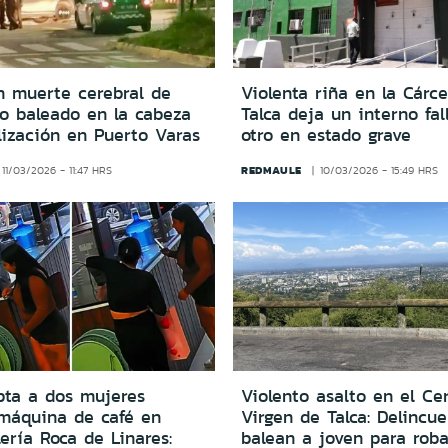
n muerte cerebral de
Violenta riña en la Cárce
ro baleado en la cabeza
Talca deja un interno fal
alización en Puerto Varas
otro en estado grave
REDMAULE
11/03/2026 - 11:47 HRS
10/03/2026 - 15:49 HRS
pta a dos mujeres
Violento asalto en el Ce
máquina de café en
Virgen de Talca: Delincu
ería Roca de Linares:
balean a joven para roba