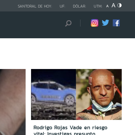
SANTORAL DE HOY:
UF:
DÓLAR:
UTM:
Rodrigo Rojas Vade en riesgo
vital: Investigas presunto