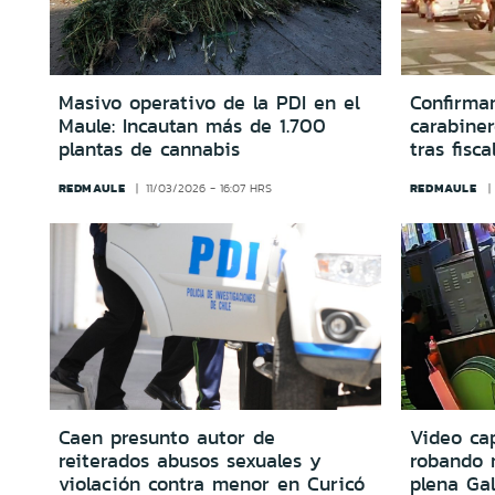
Masivo operativo de la PDI en el
Confirma
Maule: Incautan más de 1.700
carabine
plantas de cannabis
tras fisc
REDMAULE
REDMAULE
11/03/2026 - 16:07 HRS
Caen presunto autor de
Video ca
reiterados abusos sexuales y
robando 
violación contra menor en Curicó
plena Gal