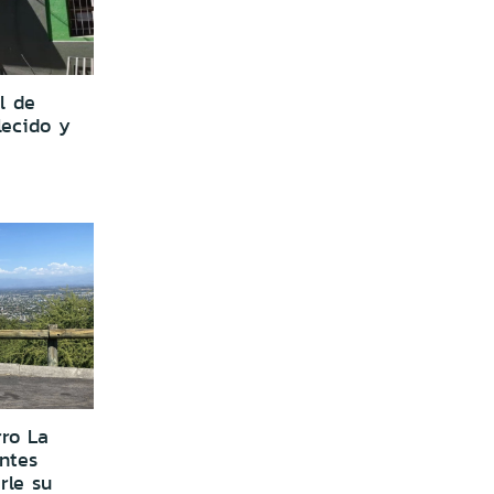
l de
lecido y
rro La
entes
rle su