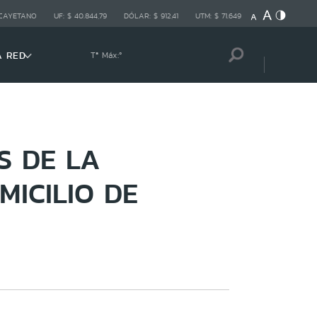
 CAYETANO
UF:
$ 40.844,79
DÓLAR:
$ 912,41
UTM:
$ 71.649
A RED
Tª Máx:
º
S DE LA
ICILIO DE