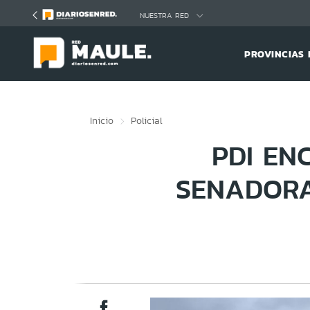
Click acá para ir directamente al contenido
NUESTRA RED
PROVINCIAS 
Inicio
Policial
PDI EN
SENADORA