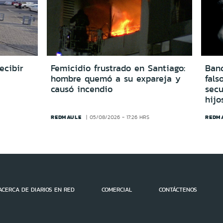
ecibir
Femicidio frustrado en Santiago:
Ban
hombre quemó a su expareja y
fals
causó incendio
secu
hijo
REDMAULE
REDM
05/08/2026 - 17:26 HRS
ACERCA DE DIARIOS EN RED
COMERCIAL
CONTÁCTENOS