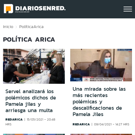
Click acá para ir directamente al contenido
Inicio
Política
Arica
POLÍTICA ARICA
Una mirada sobre las
Servel analizará los
más recientes
polémicos dichos de
polémicas y
Pamela jiles y
descalificaciones de
arriesga una multa
Pamela Jiles
REDARICA
15/05/2021 - 20:48
REDARICA
HRS
09/04/2021 - 14:27 HRS