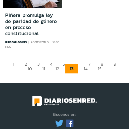
Piñera promulga ley
de paridad de género
en proceso
constitucional
REDOHIGGINS
20/03/2020 - 16:40
HRS
1
2
3
4
5
6
7
8
9
13
10
11
12
14
15
Síguenos en: