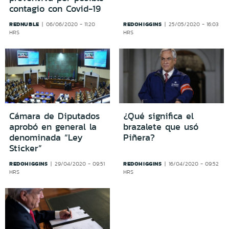
contagio con Covid-19
REDNUBLE
REDOHIGGINS
06/06/2020 - 11:20
25/05/2020 - 16:03
HRS
HRS
Cámara de Diputados
¿Qué significa el
aprobó en general la
brazalete que usó
denominada “Ley
Piñera?
Sticker”
REDOHIGGINS
REDOHIGGINS
29/04/2020 - 09:51
16/04/2020 - 09:52
HRS
HRS