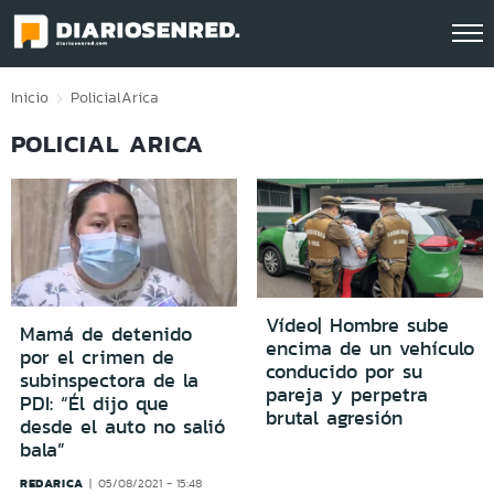
Click acá para ir directamente al contenido
Inicio
Policial
Arica
POLICIAL ARICA
Vídeo| Hombre sube
Mamá de detenido
encima de un vehículo
por el crimen de
conducido por su
subinspectora de la
pareja y perpetra
PDI: “Él dijo que
brutal agresión
desde el auto no salió
bala”
REDARICA
05/08/2021 - 15:48