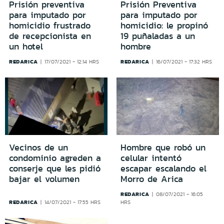
Prisión preventiva
Prisión Preventiva
para imputado por
para imputado por
homicidio frustrado
homicidio: le propinó
de recepcionista en
19 puñaladas a un
un hotel
hombre
REDARICA
REDARICA
17/07/2021 - 12:14 HRS
16/07/2021 - 17:32 HRS
Vecinos de un
Hombre que robó un
condominio agreden a
celular intentó
conserje que les pidió
escapar escalando el
bajar el volumen
Morro de Arica
REDARICA
08/07/2021 - 16:05
REDARICA
14/07/2021 - 17:55 HRS
HRS