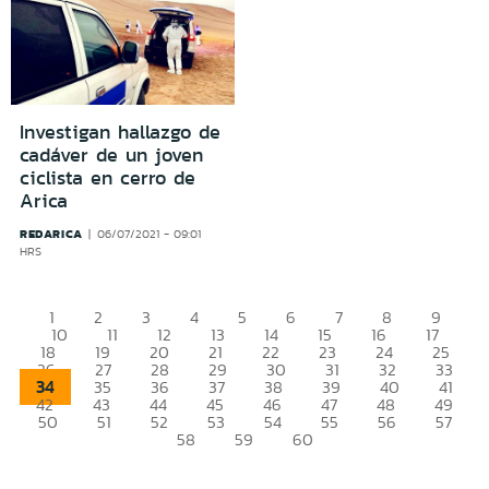
Investigan hallazgo de
cadáver de un joven
ciclista en cerro de
Arica
REDARICA
06/07/2021 - 09:01
HRS
1
2
3
4
5
6
7
8
9
10
11
12
13
14
15
16
17
18
19
20
21
22
23
24
25
26
27
28
29
30
31
32
33
34
35
36
37
38
39
40
41
42
43
44
45
46
47
48
49
50
51
52
53
54
55
56
57
58
59
60