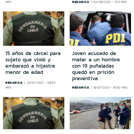
REDARICA
HRS
02/08/2021 - 13:11 HRS
15 años de cárcel para
Joven acusado de
sujeto que violó y
matar a un hombre
embarazó a hijastra
con 19 puñaladas
menor de edad
quedó en prisión
preventiva
REDARICA
29/07/2021 - 09:53
REDARICA
HRS
19/07/2021 - 16:30 HRS