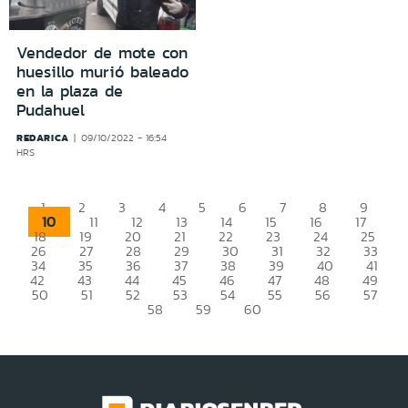
Vendedor de mote con
huesillo murió baleado
en la plaza de
Pudahuel
REDARICA
09/10/2022 - 16:54
HRS
1
2
3
4
5
6
7
8
9
10
11
12
13
14
15
16
17
18
19
20
21
22
23
24
25
26
27
28
29
30
31
32
33
34
35
36
37
38
39
40
41
42
43
44
45
46
47
48
49
50
51
52
53
54
55
56
57
58
59
60