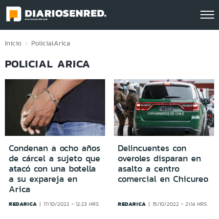
Click acá para ir directamente al contenido
Inicio
Policial
Arica
POLICIAL ARICA
Condenan a ocho años
Delincuentes con
de cárcel a sujeto que
overoles disparan en
atacó con una botella
asalto a centro
a su expareja en
comercial en Chicureo
Arica
REDARICA
REDARICA
17/10/2022 - 12:23 HRS
15/10/2022 - 21:14 HRS