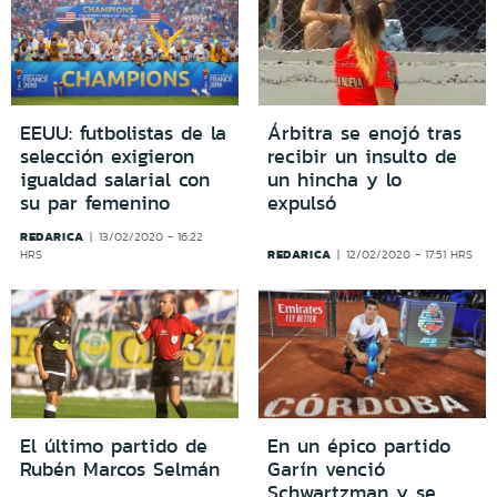
EEUU: futbolistas de la
Árbitra se enojó tras
selección exigieron
recibir un insulto de
igualdad salarial con
un hincha y lo
su par femenino
expulsó
REDARICA
13/02/2020 - 16:22
REDARICA
HRS
12/02/2020 - 17:51 HRS
El último partido de
En un épico partido
Rubén Marcos Selmán
Garín venció
Schwartzman y se