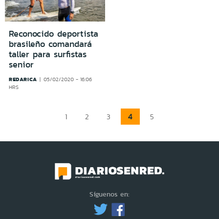
Reconocido deportista
brasileño comandará
taller para surfistas
senior
REDARICA
05/02/2020 - 16:06
HRS
4
1
2
3
5
Síguenos en: