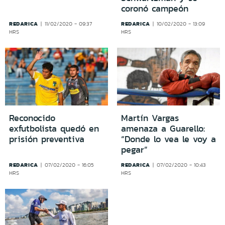
coronó campeón
REDARICA
REDARICA
11/02/2020 - 09:37
10/02/2020 - 13:09
HRS
HRS
Reconocido
Martín Vargas
exfutbolista quedó en
amenaza a Guarello:
prisión preventiva
“Donde lo vea le voy a
pegar”
REDARICA
REDARICA
07/02/2020 - 16:05
07/02/2020 - 10:43
HRS
HRS