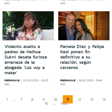
HRS
HRS
Violento asalto a
Pamela Díaz y Felipe
padres de Helhue
Kast ponen fin
Sukni desata furiosa
definitivo a su
amenaza de la
relación, según
abogada: 'Los voy a
cercanos
matar'
REDMAULE
REDMAULE
20/02/2026 - 09:25
19/02/2026 - 18:48
HRS
HRS
...
11
1
7
8
9
10
12
13
14
...
15
1182