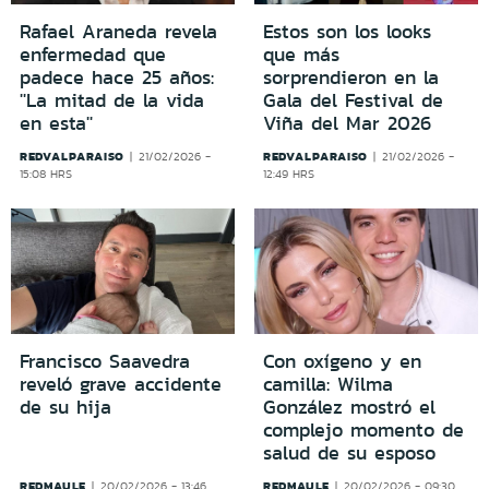
Rafael Araneda revela
Estos son los looks
enfermedad que
que más
padece hace 25 años:
sorprendieron en la
''La mitad de la vida
Gala del Festival de
en esta''
Viña del Mar 2026
REDVALPARAISO
REDVALPARAISO
21/02/2026 -
21/02/2026 -
15:08 HRS
12:49 HRS
Francisco Saavedra
Con oxígeno y en
reveló grave accidente
camilla: Wilma
de su hija
González mostró el
complejo momento de
salud de su esposo
REDMAULE
REDMAULE
20/02/2026 - 13:46
20/02/2026 - 09:30