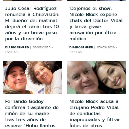
Julio César Rodríguez
'Dejemos el show':
renuncia a Chilevisión:
Nicole Block expone
El 'dueño' del matinal
chats del Doctor Vidal
dejará el canal tras 10
y lanza grave
años y un breve paso
acusación por ética
por la dirección
médica
DIARIOSENRED
DIARIOSENRED
06/03/2026 -
05/03/2026 -
17:29 HRS
11:52 HRS
Fernando Godoy
Nicole Block acusa a
confirma trasplante de
cirujano Pedro Vidal
riñón de su madre
de conductas
tras tres años de
inapropiadas y filtrar
espera: “Hubo llantos
fotos de otros