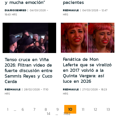
y mucha emoción”
pacientes
DIARIOSENRED
REDMAULE
04/03/2026 -
04/03/2026 - 12:47
19:43 HRS
HRS
Fanática de Mon
Tenso cruce en Viña
Laferte que se viralizó
2026: Filtran video de
en 2017 volvió a la
fuerte discusión entre
Quinta Vergara: así
Sammis Reyes y Cuco
luce en 2026
Cerda
REDMAULE
REDMAULE
28/02/2026 - 17:10
27/02/2026 - 16:23
HRS
HRS
...
10
1
6
7
8
9
11
12
13
...
14
1182