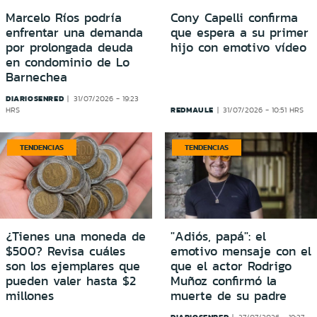
Marcelo Ríos podría
Cony Capelli confirma
enfrentar una demanda
que espera a su primer
por prolongada deuda
hijo con emotivo vídeo
en condominio de Lo
Barnechea
DIARIOSENRED
31/07/2026 - 19:23
REDMAULE
HRS
31/07/2026 - 10:51 HRS
TENDENCIAS
TENDENCIAS
¿Tienes una moneda de
"Adiós, papá": el
$500? Revisa cuáles
emotivo mensaje con el
son los ejemplares que
que el actor Rodrigo
pueden valer hasta $2
Muñoz confirmó la
millones
muerte de su padre
DIARIOSENRED