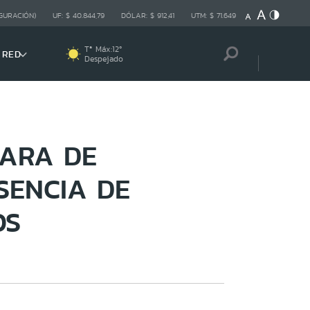
GURACIÓN)
UF:
$ 40.844,79
DÓLAR:
$ 912,41
UTM:
$ 71.649
Tª Máx:
12
º
 RED
Despejado
MARA DE
SENCIA DE
OS