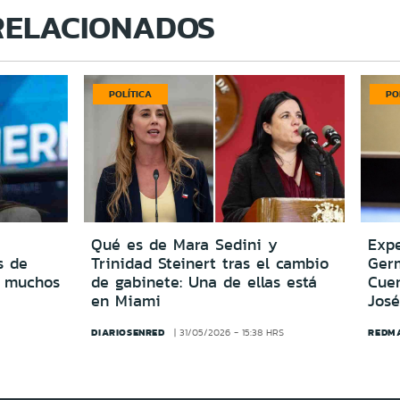
RELACIONADOS
POLÍTICA
PO
Qué es de Mara Sedini y
Expe
s de
Trinidad Steinert tras el cambio
Ger
o muchos
de gabinete: Una de ellas está
Cuen
en Miami
José
DIARIOSENRED
REDM
31/05/2026 - 15:38 HRS