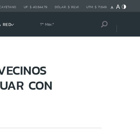
 CAYETANO
UF:
$ 40.844,79
DÓLAR:
$ 912,41
UTM:
$ 71.649
A RED
Tª Máx:
º
VECINOS
NUAR CON