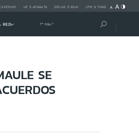
 CAYETANO
UF:
$ 40.844,79
DÓLAR:
$ 912,41
UTM:
$ 71.649
A RED
Tª Máx:
º
MAULE SE
ACUERDOS