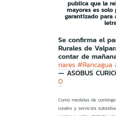
publica que la re
mayores es solo 
garantizado para 
letr
Se confirma el pa
Rurales de Valpar
contar de mañana
nares
#Rancagua
— ASOBUS CURICO
0
Como medidas de contingenc
rurales y servicios subsidi