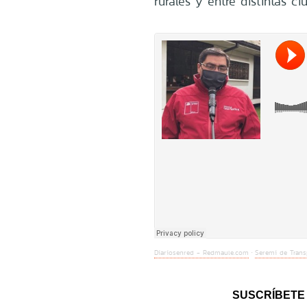
rurales y entre distintas ci
Diariosenred - Redmaule.com
Seremi de Trans
·
SUSCRÍBETE 