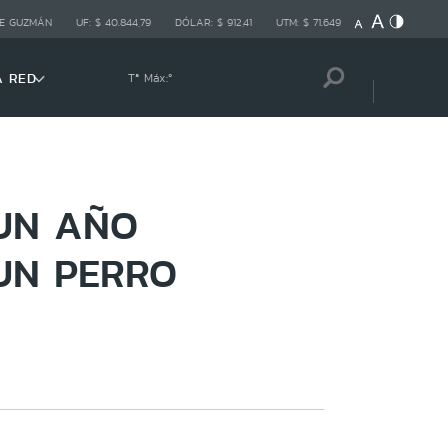
E GUZMÁN
UF:
$ 40.844,79
DÓLAR:
$ 912,41
UTM:
$ 71.649
A RED
Tª Máx:
º
 UN AÑO
UN PERRO