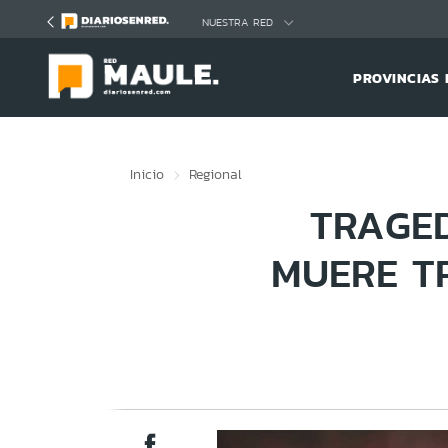
Click acá para ir directamente al contenido
NUESTRA RED
PROVINCIAS 
Inicio
Regional
TRAGED
MUERE T