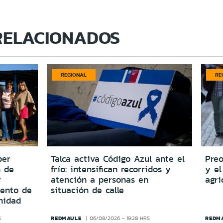
RELACIONADOS
REGIONAL
RE
per
Talca activa Código Azul ante el
Preo
n de
frío: intensifican recorridos y
y el
y
atención a personas en
agri
iento de
situación de calle
nidad
REDMAULE
REDM
S
06/08/2026 - 19:28 HRS