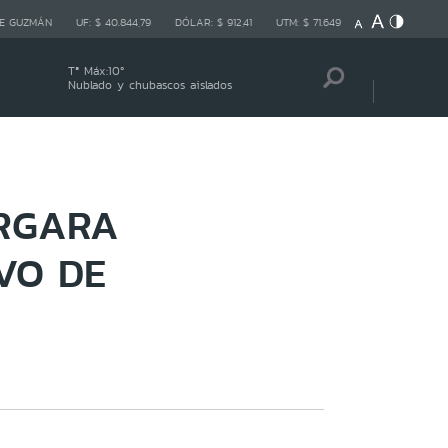
E GUZMÁN
UF:
$ 40.844,79
DÓLAR:
$ 912,41
UTM:
$ 71.649
Tª Máx:
10
º
Nublado y chubascos aislados
ERGARA
VO DE