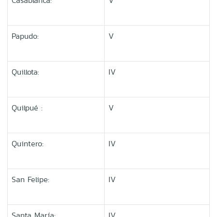
Casablanca:
V
Papudo:
V
Quillota:
IV
Quilpué :
V
Quintero:
IV
San Felipe:
IV
Santa María:
IV