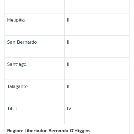
Melipilla:
III
San Bernardo:
III
Santiago:
III
Talagante:
III
Tiltil:
IV
Región: Libertador Bernardo O’Higgins