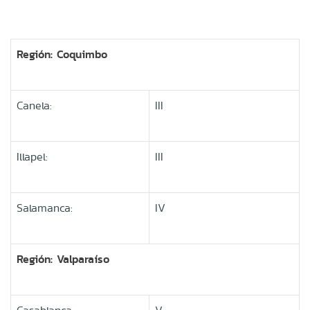
Región: Coquimbo
Canela:
III
Illapel:
III
Salamanca:
IV
Región: Valparaíso