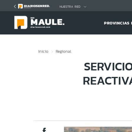
Click acá para ir directamente al contenido
NUESTRA RED
PROVINCIAS 
Inicio
Regional
SERVICI
REACTIV