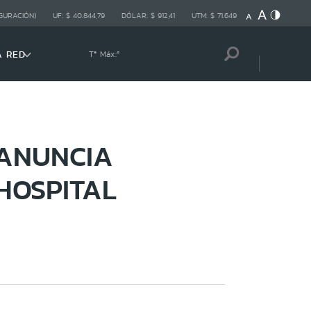
GURACIÓN)
UF:
$ 40.844,79
DÓLAR:
$ 912,41
UTM:
$ 71.649
A RED
Tª Máx:
º
 ANUNCIA
HOSPITAL