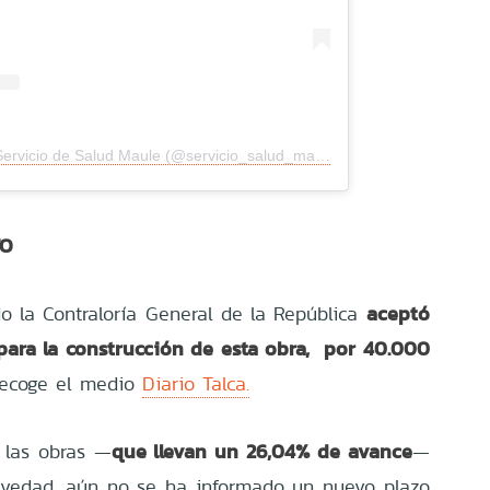
Una publicación compartida de Servicio de Salud Maule (@servicio_salud_maule)
TO
aceptó
o la Contraloría General de la República
para la construcción de esta obra, por 40.000
ecoge el medio
Diario Talca.
que llevan un 26,04% de avance
 las obras —
—
evedad, aún no se ha informado un nuevo plazo