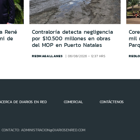
 a René
Contraloría detecta negligencia
Cor
mi de
por $10.500 millones en obras
mil 
del MOP en Puerto Natales
Par
REDMAGALLANES
REDL
06/08/2026 - 12:37 HRS
ACERCA DE DIARIOS EN RED
COMERCIAL
CONTÁCTENOS
- CONTACTO: ADMINISTRACION@DIARIOSENRED.COM