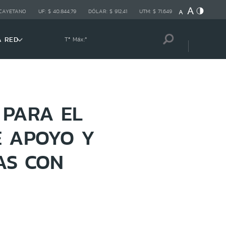
 CAYETANO
UF:
$ 40.844,79
DÓLAR:
$ 912,41
UTM:
$ 71.649
A RED
Tª Máx:
º
 PARA EL
E APOYO Y
AS CON