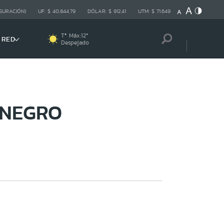
GURACIÓN)
UF:
$ 40.844,79
DÓLAR:
$ 912,41
UTM:
$ 71.649
Tª Máx:
12
º
 RED
Despejado
 NEGRO