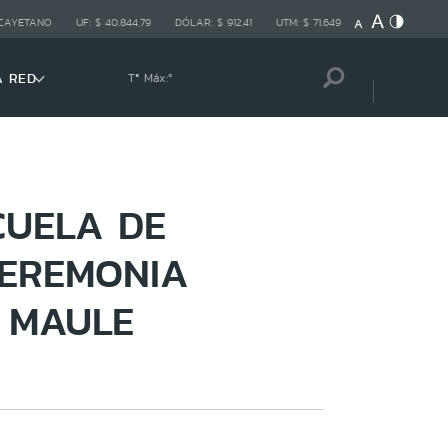
 CAYETANO
UF:
$ 40.844,79
DÓLAR:
$ 912,41
UTM:
$ 71.649
A RED
Tª Máx:
º
CUELA DE
CEREMONIA
 MAULE