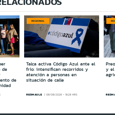
RELACIONADOS
REGIONAL
RE
per
Talca activa Código Azul ante el
Preo
n de
frío: intensifican recorridos y
y el
y
atención a personas en
agri
iento de
situación de calle
nidad
REDMAULE
REDM
S
06/08/2026 - 19:28 HRS