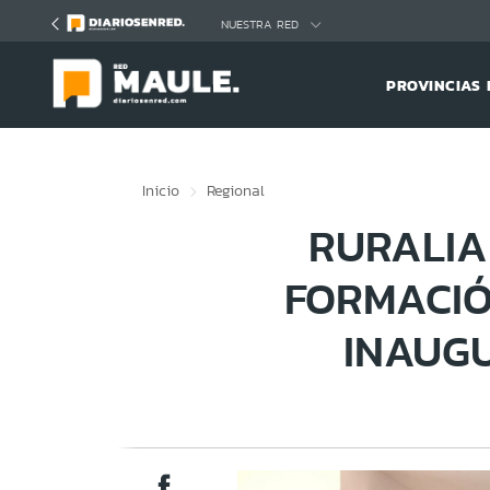
Click acá para ir directamente al contenido
NUESTRA RED
PROVINCIAS 
Inicio
Regional
RURALIA
FORMACIÓ
INAUG