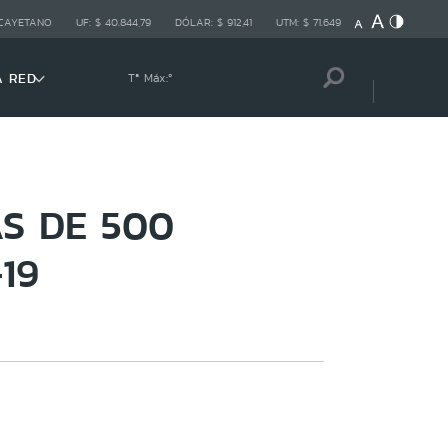
 CAYETANO
UF:
$ 40.844,79
DÓLAR:
$ 912,41
UTM:
$ 71.649
A RED
Tª Máx:
º
S DE 500
19