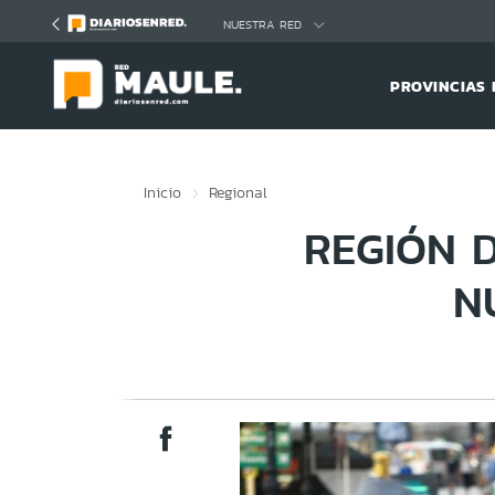
Click acá para ir directamente al contenido
NUESTRA RED
PROVINCIAS 
Inicio
Regional
REGIÓN 
N