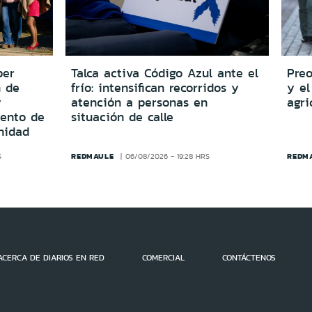
per
Talca activa Código Azul ante el
Preo
n de
frío: intensifican recorridos y
y el
y
atención a personas en
agri
iento de
situación de calle
nidad
REDMAULE
REDM
S
06/08/2026 - 19:28 HRS
ACERCA DE DIARIOS EN RED
COMERCIAL
CONTÁCTENOS