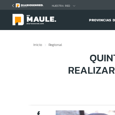
Click acá para ir directamente al contenido
NUESTRA RED
PROVINCIAS 
Inicio
Regional
QUIN
REALIZAR