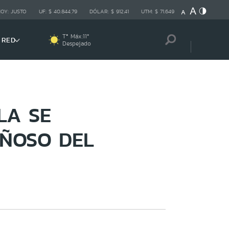
HOY:
JUSTO
UF:
$ 40.844,79
DÓLAR:
$ 912,41
UTM:
$ 71.649
Tª Máx:
11
º
 RED
Despejado
LA SE
AÑOSO DEL