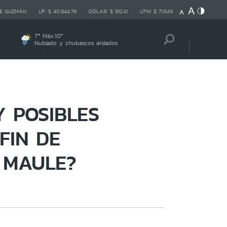
E GUZMÁN
UF:
$ 40.844,79
DÓLAR:
$ 912,41
UTM:
$ 71.649
Tª Máx:
10
º
Nublado y chubascos aislados
 POSIBLES
FIN DE
 MAULE?