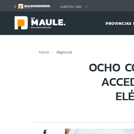
Click acá para ir directamente al contenido
NUESTRA RED
PROVINCIAS 
Inicio
Regional
OCHO C
ACCE
EL