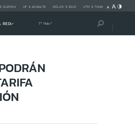
E GUZMÁN
UF:
$ 40.844,79
DÓLAR:
$ 912,41
UTM:
$ 71.649
A RED
Tª Máx:
º
 PODRÁN
ARIFA
IÓN