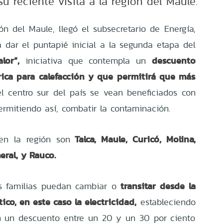
su reciente visita a la región del Maule.
ón del Maule, llegó el subsecretario de Energía,
a dar el puntapié inicial a la segunda etapa del
lor”,
descuento
iniciativa que contempla un
trica para calefacción y que permitirá que más
l centro sur del país se vean beneficiados con
ermitiendo así, combatir la contaminación.
Talca, Maule, Curicó, Molina,
en la región son
eral, y Rauco.
transitar desde la
as familias puedan cambiar o
ico, en este caso la electricidad,
estableciendo
on un descuento entre un 20 y un 30 por ciento