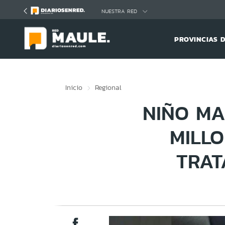
Click acá para ir directamente al contenido
NUESTRA RED
PROVINCIAS 
Inicio
Regional
NIÑO MA
MILL
TRAT