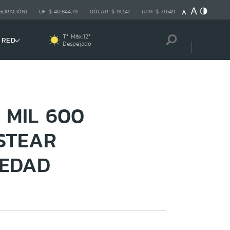
GURACIÓN)
UF:
$ 40.844,79
DÓLAR:
$ 912,41
UTM:
$ 71.649
Tª Máx:
12
º
 RED
Despejado
 MIL 600
STEAR
MEDAD