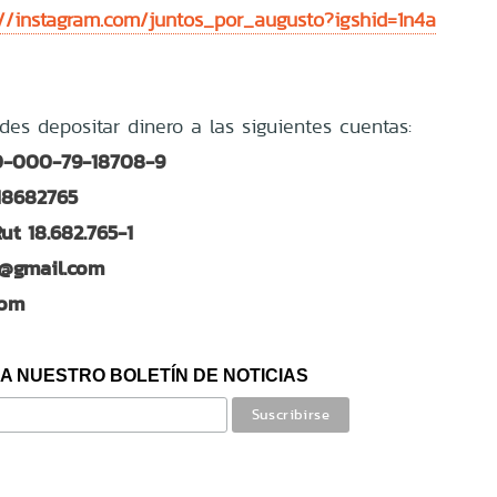
://instagram.com/juntos_por_augusto?igshid=1n4a
des depositar dinero a las siguientes cuentas:
 0-000-79-18708-9
: 18682765
t 18.682.765-1
4@gmail.com
com
A NUESTRO BOLETÍN DE NOTICIAS