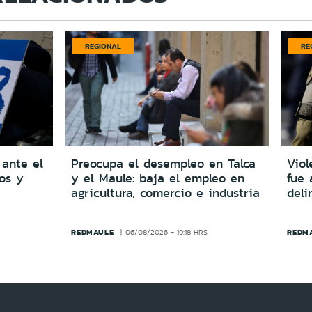
REGIONAL
RE
 ante el
Preocupa el desempleo en Talca
Viol
dos y
y el Maule: baja el empleo en
fue 
agricultura, comercio e industria
del
REDMAULE
REDM
06/08/2026 - 19:18 HRS