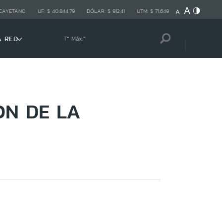
 CAYETANO
UF:
$ 40.844,79
DÓLAR:
$ 912,41
UTM:
$ 71.649
A RED
Tª Máx:
º
ON DE LA