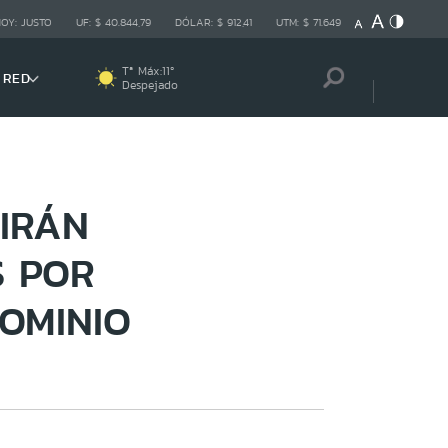
HOY:
JUSTO
UF:
$ 40.844,79
DÓLAR:
$ 912,41
UTM:
$ 71.649
Tª Máx:
11
º
 RED
Despejado
BIRÁN
S POR
DOMINIO