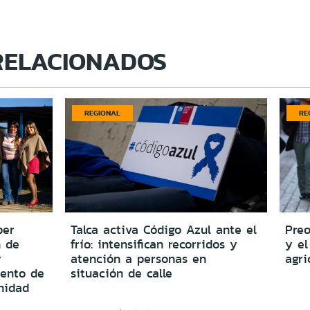
RELACIONADOS
REGIONAL
RE
per
Talca activa Código Azul ante el
Preo
n de
frío: intensifican recorridos y
y el
y
atención a personas en
agri
iento de
situación de calle
nidad