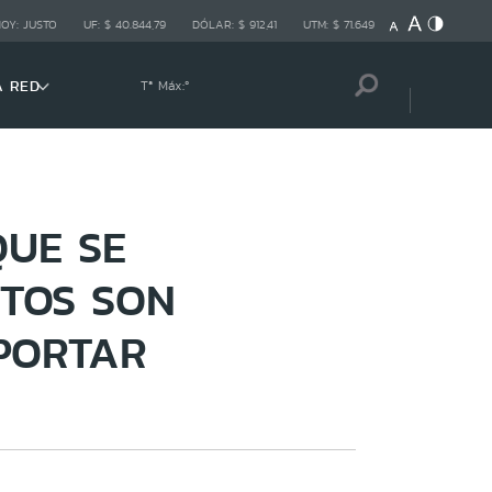
HOY:
JUSTO
UF:
$ 40.844,79
DÓLAR:
$ 912,41
UTM:
$ 71.649
A RED
Tª Máx:
º
QUE SE
STOS SON
PORTAR