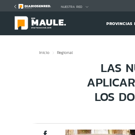
Click acá para ir directamente al contenido
NUESTRA RED
PROVINCIAS 
Inicio
Regional
LAS N
APLICAR
LOS D