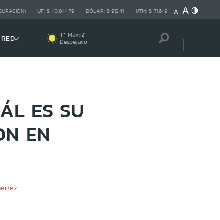
GURACIÓN)
UF:
$ 40.844,79
DÓLAR:
$ 912,41
UTM:
$ 71.649
Tª Máx:
12
º
 RED
Despejado
UÁL ES SU
ON EN
iérrez