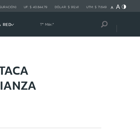
GURACIÓN)
UF:
$ 40.844,79
DÓLAR:
$ 912,41
UTM:
$ 71.649
A RED
Tª Máx:
º
STACA
RIANZA