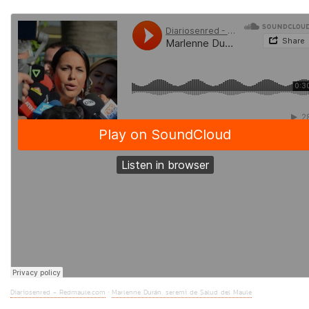
Diariosenred - Redmaule.com
Marlenne Durán, seremi de Salud del Maule
·