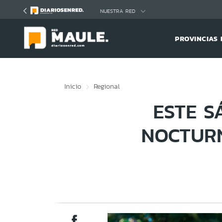
Click acá para ir directamente al contenido
NUESTRA RED
PROVINCIAS 
Inicio
Regional
ESTE S
NOCTURN