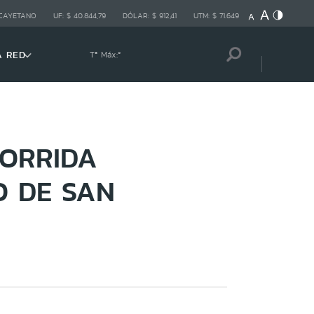
 CAYETANO
UF:
$ 40.844,79
DÓLAR:
$ 912,41
UTM:
$ 71.649
A RED
Tª Máx:
º
CORRIDA
O DE SAN