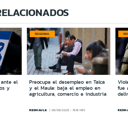
RELACIONADOS
REGIONAL
RE
 ante el
Preocupa el desempleo en Talca
Viol
dos y
y el Maule: baja el empleo en
fue 
agricultura, comercio e industria
del
REDMAULE
REDM
06/08/2026 - 19:18 HRS