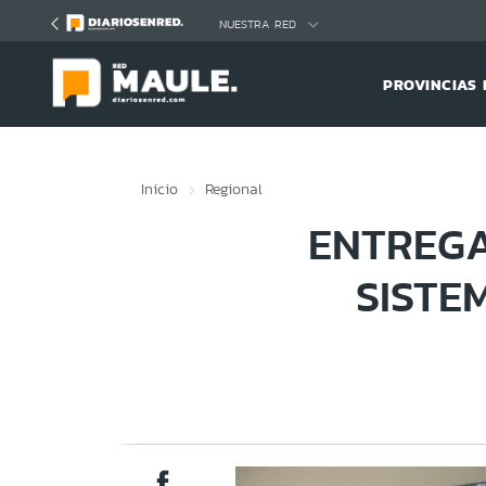
Click acá para ir directamente al contenido
NUESTRA RED
PROVINCIAS 
Inicio
Regional
ENTREGA
SISTE