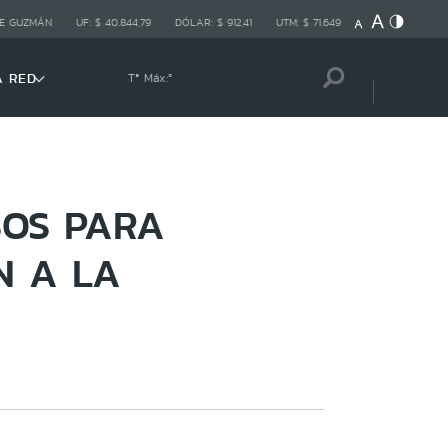
E GUZMÁN
UF:
$ 40.844,79
DÓLAR:
$ 912,41
UTM:
$ 71.649
A RED
Tª Máx:
º
SOS PARA
N A LA