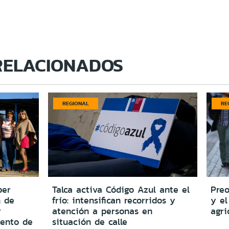
RELACIONADOS
REGIONAL
RE
per
Talca activa Código Azul ante el
Preo
n de
frío: intensifican recorridos y
y el
y
atención a personas en
agri
iento de
situación de calle