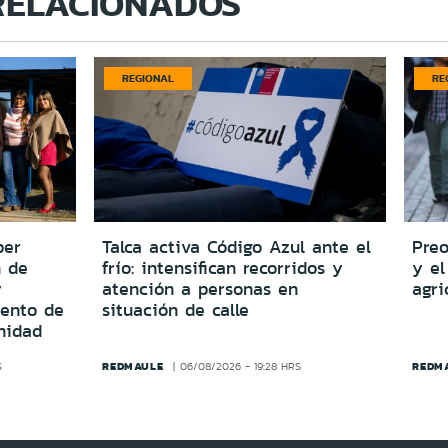
RELACIONADOS
REGIONAL
RE
per
Talca activa Código Azul ante el
Preo
n de
frío: intensifican recorridos y
y el
y
atención a personas en
agri
iento de
situación de calle
nidad
REDMAULE
REDM
S
06/08/2026 - 19:28 HRS