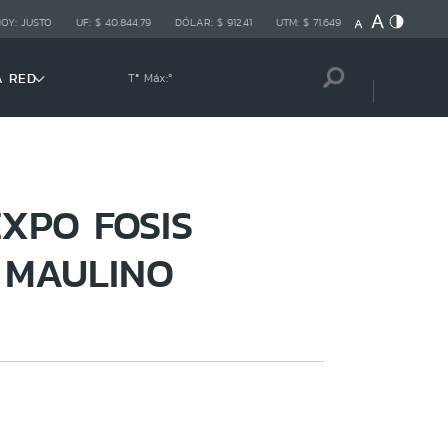
HOY:
JUSTO
UF:
$ 40.844,79
DÓLAR:
$ 912,41
UTM:
$ 71.649
A RED
Tª Máx:
º
XPO FOSIS
 MAULINO