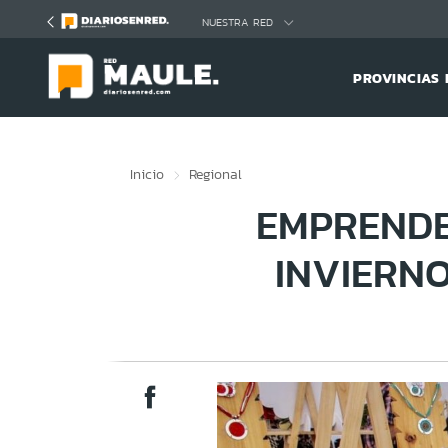
Click acá para ir directamente al contenido
NUESTRA RED
PROVINCIAS 
Inicio
Regional
EMPRENDE
INVIERN