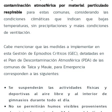
contaminació
n atmosfé
rica por material particulado
respirable
para estas comunas, considerando las
condiciones clim
á
ticas que indican que bajas
temperaturas, sin precipitaciones y malas condiciones
de ventilació
n.
Cabe mencionar que las medidas a implementar en
esta Gestión de Episodios Cr
í
ticos (GEC), detalladas en
el Plan de Descontaminació
n Atmosf
é
rica (PDA) de las
comunas de Talca y Maule, para Emergencia
corresponden a las siguientes:
Se suspenderán las actividades físicas y
deportivas al aire libre y al interior de
gimnasios durante todo el día.
No se permitirán humos visibles provenientes