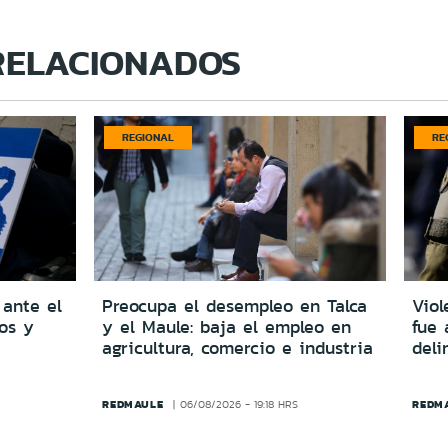
RELACIONADOS
REGIONAL
RE
 ante el
Preocupa el desempleo en Talca
Viol
dos y
y el Maule: baja el empleo en
fue 
agricultura, comercio e industria
del
REDMAULE
REDM
06/08/2026 - 19:18 HRS