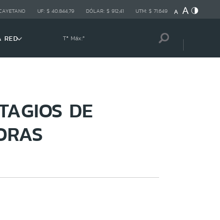
 CAYETANO
UF:
$ 40.844,79
DÓLAR:
$ 912,41
UTM:
$ 71.649
A RED
Tª Máx:
º
TAGIOS DE
HORAS