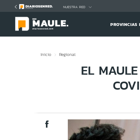
Click acá para ir directamente al contenido
NUESTRA RED
PROVINCIAS 
Inicio
Regional
EL MAULE
COVI