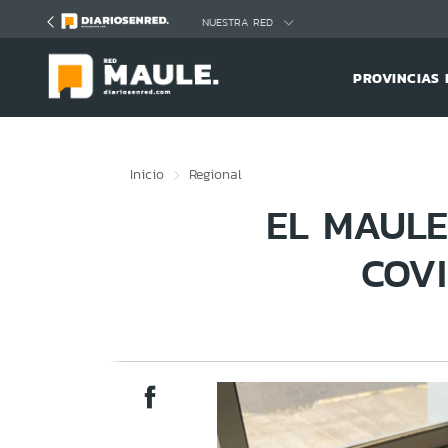
Click acá para ir directamente al contenido
NUESTRA RED
PROVINCIAS 
Inicio
Regional
EL MAULE
COVI