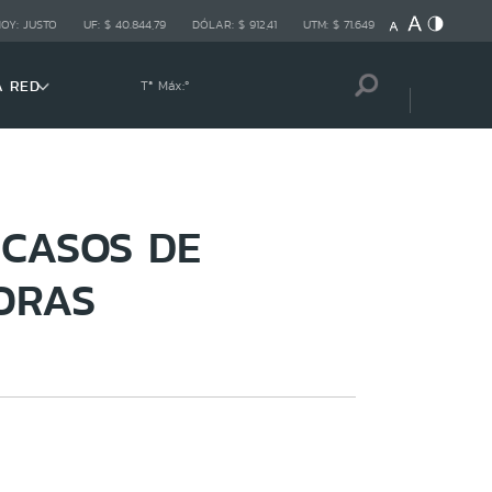
HOY:
JUSTO
UF:
$ 40.844,79
DÓLAR:
$ 912,41
UTM:
$ 71.649
A RED
Tª Máx:
º
 CASOS DE
HORAS