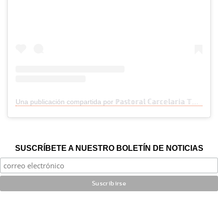
Una publicación compartida por ℙ𝕒𝕤𝕥𝕠𝕣𝕒𝕝 ℂ𝕒𝕣𝕔𝕖𝕝𝕒𝕣𝕚𝕒 𝕋𝕒𝕝𝕔𝕒 (@pastoralcarcelaria_talca)
SUSCRÍBETE A NUESTRO BOLETÍN DE NOTICIAS