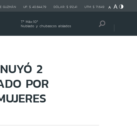
E GUZMÁN
UF:
$ 40.844,79
DÓLAR:
$ 912,41
UTM:
$ 71.649
Tª Máx:
10
º
Nublado y chubascos aislados
INUYÓ 2
ADO POR
MUJERES