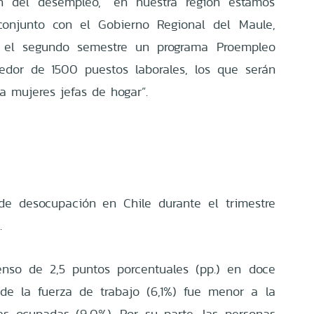
n del desempleo, “en nuestra región estamos
 conjunto con el Gobierno Regional del Maule,
e el segundo semestre un programa Proempleo
edor de 1500 puestos laborales, los que serán
a mujeres jefas de hogar”.
de desocupación en Chile durante el trimestre
.
censo de 2,5 puntos porcentuales (pp.) en doce
de la fuerza de trabajo (6,1%) fue menor a la
as ocupadas (9,0%). Por su parte, las personas