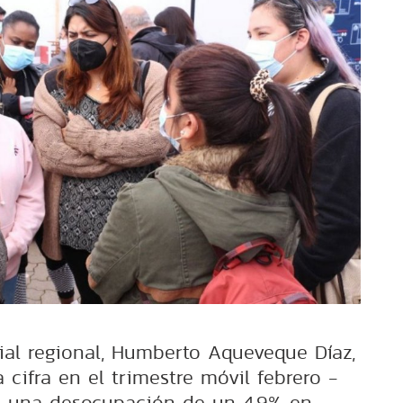
ial regional, Humberto Aqueveque Díaz,
a cifra en el trimestre móvil febrero -
zó una desocupación de un 4,9% en