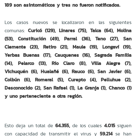
189 son asintomáticos y tres no fueron notificados.
Los casos nuevos se localizaron en las siguientes
comunas:
Curicó (129), Linares (75), Talca (64), Molina
(53), Constitución (49), Parral (36), Teno (27), San
Clemente (23), Retiro (21), Maule (19), Longaví (19),
Yerbas Buenas (17), Cauquenes (16), Sagrada Familia
(14), Pelarco (13), Río Claro (8), Villa Alegre (7),
Vichuquén (6), Hualañé (6), Rauco (6), San Javier (6),
Colbún (6), Romeral (5), Curepto (4), Pelluhue (2),
Desconocido (2), San Rafael (1), La Granja (1), Chanco (1)
y uno perteneciente a otra región.
Esto deja un total de
64.355,
de los cuales
4.015
siguen
con capacidad de transmitir el virus y
59.214
se han