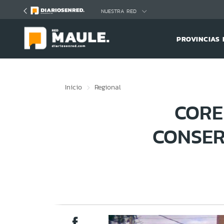
Click acá para ir directamente al contenido
NUESTRA RED
PROVINCIAS 
Inicio
Regional
CORE
CONSER