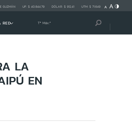
E GUZMÁN
UF:
$ 40.844,79
DÓLAR:
$ 912,41
UTM:
$ 71.649
A RED
Tª Máx:
º
RA LA
AIPÚ EN