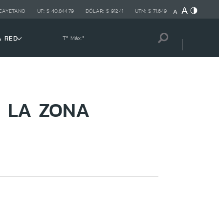
 CAYETANO
UF:
$ 40.844,79
DÓLAR:
$ 912,41
UTM:
$ 71.649
A RED
Tª Máx:
º
 LA ZONA