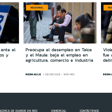
REGIONAL
RE
 ante el
Preocupa el desempleo en Talca
Viol
dos y
y el Maule: baja el empleo en
fue 
agricultura, comercio e industria
del
REDMAULE
REDM
06/08/2026 - 19:18 HRS
ACERCA DE DIARIOS EN RED
COMERCIAL
CONTÁCTENOS