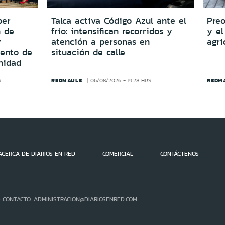
per
Talca activa Código Azul ante el
Preo
n de
frío: intensifican recorridos y
y el
y
atención a personas en
agri
iento de
situación de calle
nidad
REDMAULE
REDM
S
06/08/2026 - 19:28 HRS
ACERCA DE DIARIOS EN RED
COMERCIAL
CONTÁCTENOS
- CONTACTO: ADMINISTRACION@DIARIOSENRED.COM