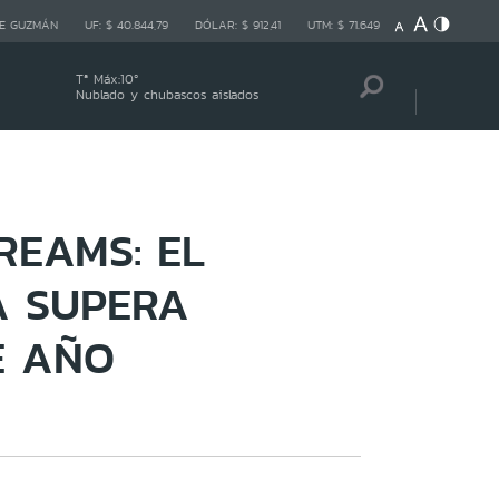
E GUZMÁN
UF:
$ 40.844,79
DÓLAR:
$ 912,41
UTM:
$ 71.649
Tª Máx:
10
º
Nublado y chubascos aislados
REAMS: EL
A SUPERA
E AÑO